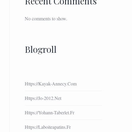
Recent Comments
No comments to show.
Blogroll
Https://kayak-Annecy.com
Https://jo-2012.net
Https://yohann-Taberlet.fr
Https://laboiteapatins.fr