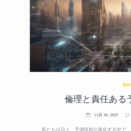
Bett
倫理と責任ある
11月 30, 2025
私たちは日々、予測技術が進化する中で、