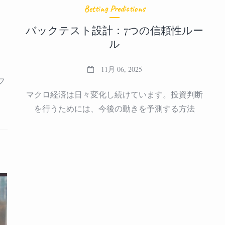
Betting Predictions
則
バックテスト設計：7つの信頼性ルー
ル
11月 06, 2025
フ
マクロ経済は日々変化し続けています。投資判断
を行うためには、今後の動きを予測する方法