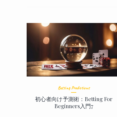
Betting Predictions
初心者向け予測術：Betting For
Beginners入門7