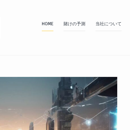
HOME
賭けの予測
当社について