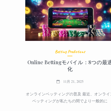
Betting Predictions
Online Bettingモバイル：8つの最
化
11月 21, 2025
オンラインベッティングの普及 最近、オンライ
ベッティングが私たちの間でより一般的に