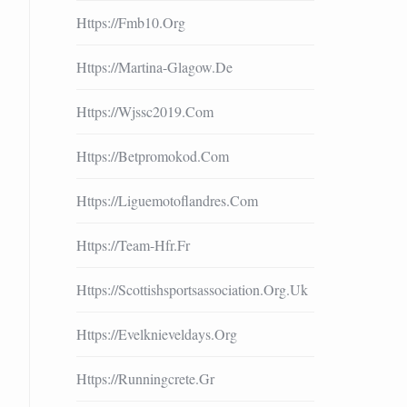
Https://fmb10.org
Https://martina-Glagow.de
Https://wjssc2019.com
Https://betpromokod.com
Https://liguemotoflandres.com
Https://team-Hfr.fr
Https://scottishsportsassociation.org.uk
Https://evelknieveldays.org
Https://runningcrete.gr