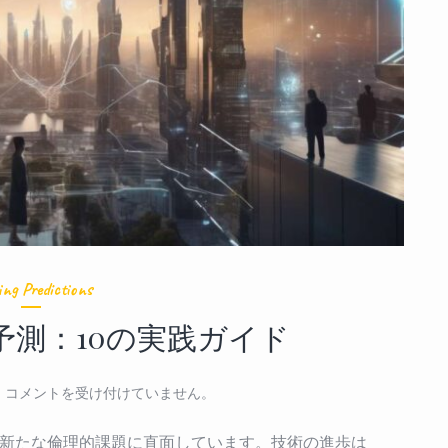
ing Predictions
予測：10の実践ガイド
倫
コメントを受け付けていません。
理
と
新たな倫理的課題に直面しています。技術の進歩は