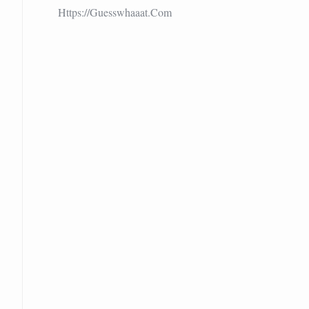
Https://guesswhaaat.com