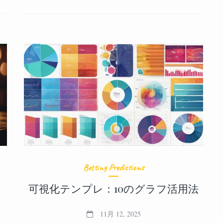
Betting Predictions
可視化テンプレ：10のグラフ活用法
11月 12, 2025