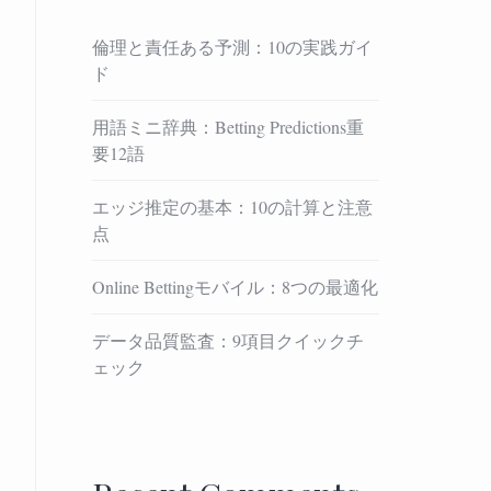
倫理と責任ある予測：10の実践ガイ
ド
用語ミニ辞典：Betting Predictions重
要12語
エッジ推定の基本：10の計算と注意
点
Online Bettingモバイル：8つの最適化
データ品質監査：9項目クイックチ
ェック