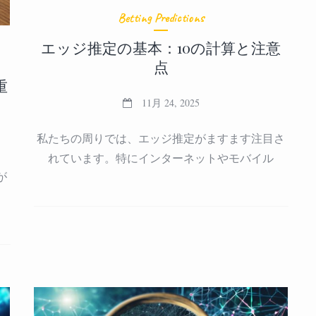
Betting Predictions
エッジ推定の基本：10の計算と注意
点
重
11月 24, 2025
私たちの周りでは、エッジ推定がますます注目さ
れています。特にインターネットやモバイル
が