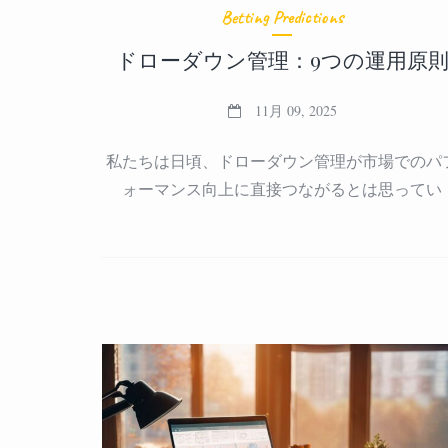
Betting Predictions
ドローダウン管理：9つの運用原
11月 09, 2025
私たちは日頃、ドローダウン管理が市場でのパ
ォーマンス向上に直接つながるとは思ってい