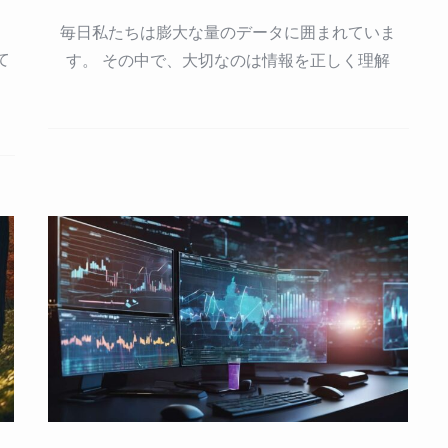
毎日私たちは膨大な量のデータに囲まれていま
て
す。 その中で、大切なのは情報を正しく理解