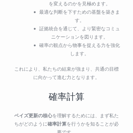
を変えるのかを見極めます。
最適な判断を下すための基盤を築きま
す。
証拠統合を通じて、より緊密なコミュ
ニケーションを図ります。
確率の観点から物事を捉える力を強化
します。
これにより、私たちの結束が強まり、共通の目標
に向かって進む力となります。
確率計算
ベイズ更新の核心
を理解するためには、まず私た
確率計算
ちがどのように
を行うかを知ることが必
要です。