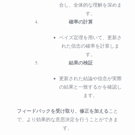
合し、全体的な理解を深めま
す。
確率の計算
ベイズ定理を用いて、更新さ
れた信念の確率を計算しま
す。
結果の検証
更新された結論や信念が実際
の結果と一致するかを確認し
ます。
フィードバックを受け取り、修正を加える
こと
で、より効果的な意思決定を行うことができま
す。