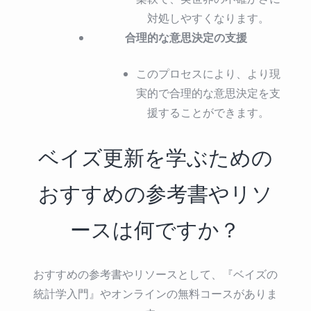
対処しやすくなります。
合理的な意思決定の支援
このプロセスにより、より現
実的で合理的な意思決定を支
援することができます。
ベイズ更新を学ぶための
おすすめの参考書やリソ
ースは何ですか？
おすすめの参考書やリソースとして、『ベイズの
統計学入門』やオンラインの無料コースがありま