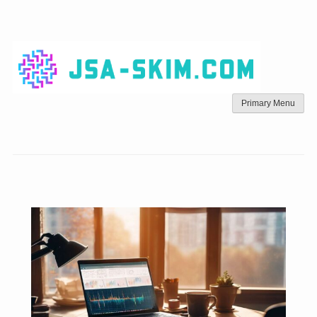
Skip
to
content
Primary Menu