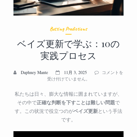
Betting Predictions
ベイズ更新で学ぶ：10の
実践プロセス
ベ
Daphney Mante
11月 3, 2025
コメントを
イ
受け付けていません。
ズ
更
私たちは日々、膨大な情報に囲まれていますが、
新
正確な判断を下すことは難しい問題
その中で
で
で
ベイズ更新
す。この状況で役立つのが
という手法
学
ぶ：
です。
10
の
実