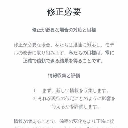
修正必要
修正が必要な場合の対応と目標
修正が必要な場合、私たちは迅速に対応し、モデ
私たちの目標は、常に
ルの改善に取り組みます。
正確で信頼できる結果を得ることです。
情報収集と評価
まず、新しい情報を収集します。
それが現行の仮定にどのように影響を
与えるかを評価します。
情報が増えることで、確率の変化をより正確に捉