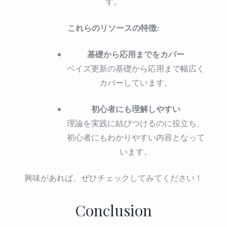
す。
これらのリソースの特徴:
基礎から応用までをカバー
ベイズ更新の基礎から応用まで幅広く
カバーしています。
初心者にも理解しやすい
理論を実践に結びつけるのに役立ち、
初心者にもわかりやすい内容となって
います。
興味があれば、ぜひチェックしてみてください！
Conclusion