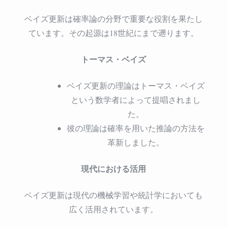
ベイズ更新は確率論の分野で重要な役割を果たし
ています。その起源は18世紀にまで遡ります。
トーマス・ベイズ
ベイズ更新の理論はトーマス・ベイズ
という数学者によって提唱されまし
た。
彼の理論は確率を用いた推論の方法を
革新しました。
現代における活用
ベイズ更新は現代の機械学習や統計学においても
広く活用されています。