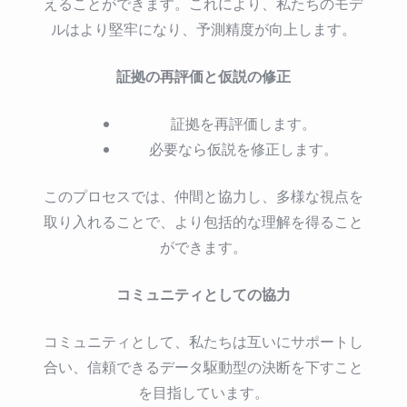
えることができます。これにより、私たちのモデ
ルはより堅牢になり、予測精度が向上します。
証拠の再評価と仮説の修正
証拠を再評価します。
必要なら仮説を修正します。
このプロセスでは、仲間と協力し、多様な視点を
取り入れることで、より包括的な理解を得ること
ができます。
コミュニティとしての協力
コミュニティとして、私たちは互いにサポートし
合い、信頼できるデータ駆動型の決断を下すこと
を目指しています。