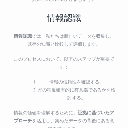
情報認識
情報認識
では、私たちは新しいデータを収集し、
既存の知識と比較して評価します。
このプロセスにおいて、以下のステップが重要で
す：
情報の信頼性を確認する。
どの程度確率的に有意義であるかを検
討する。
証拠に基づいたア
情報の価値を理解するために、
プローチ
を活用し、集めたデータの背後にある意