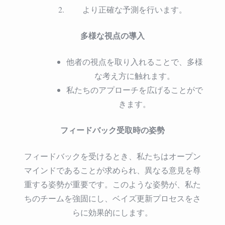
より正確な予測を行います。
多様な視点の導入
他者の視点を取り入れることで、多様
な考え方に触れます。
私たちのアプローチを広げることがで
きます。
フィードバック受取時の姿勢
フィードバックを受けるとき、私たちはオープン
マインドであることが求められ、異なる意見を尊
重する姿勢が重要です。このような姿勢が、私た
ちのチームを強固にし、ベイズ更新プロセスをさ
らに効果的にします。