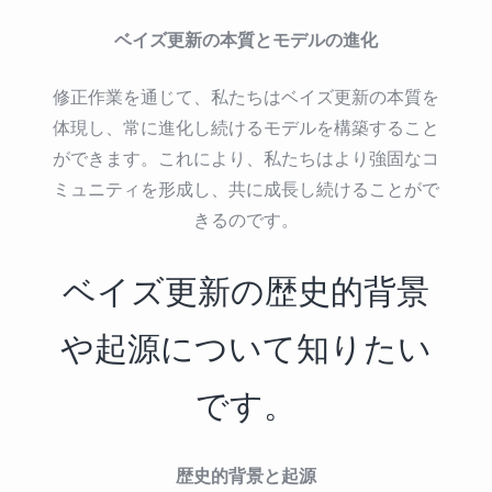
ベイズ更新の本質とモデルの進化
修正作業を通じて、私たちはベイズ更新の本質を
体現し、常に進化し続けるモデルを構築すること
ができます。これにより、私たちはより強固なコ
ミュニティを形成し、共に成長し続けることがで
きるのです。
ベイズ更新の歴史的背景
や起源について知りたい
です。
歴史的背景と起源