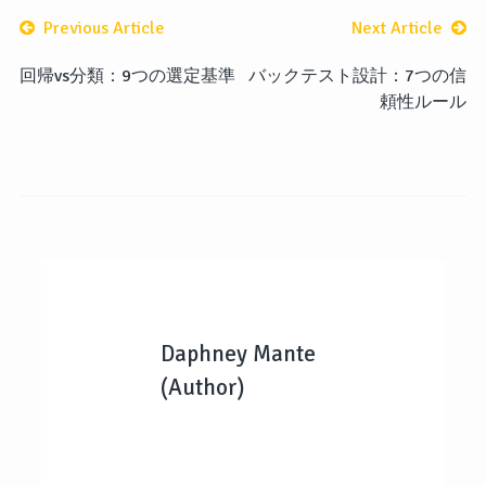
Previous Article
Next Article
回帰vs分類：9つの選定基準
バックテスト設計：7つの信
頼性ルール
Daphney Mante
(Author)