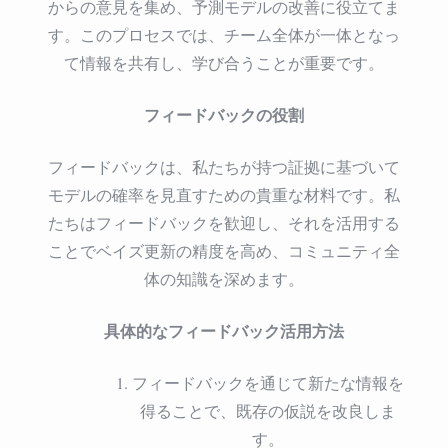
からの意見を集め、予測モデルの改善に役立てま
す。このプロセスでは、チーム全体が一体となっ
て情報を共有し、学び合うことが重要です。
フィードバックの役割
フィードバックは、私たちが持つ証拠に基づいて
モデルの確率を見直すための貴重な材料です。私
たちはフィードバックを歓迎し、それを活用する
ことでベイズ更新の精度を高め、コミュニティ全
体の知識を深めます。
具体的なフィードバック活用方法
フィードバックを通じて新たな情報を
得ることで、既存の仮説を改良しま
す。