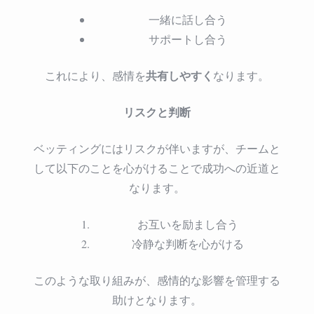
一緒に話し合う
サポートし合う
共有しやすく
これにより、感情を
なります。
リスクと判断
ベッティングにはリスクが伴いますが、チームと
して以下のことを心がけることで成功への近道と
なります。
お互いを励まし合う
冷静な判断を心がける
このような取り組みが、感情的な影響を管理する
助けとなります。