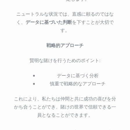
ニュートラルな状況では、直感に頼るのではな
データに基づいた判断
く、
を下すことが大切で
す。
戦略的アプローチ
賢明な賭けを行うためのポイント:
データに基づく分析
慎重で戦略的なアプローチ
これにより、私たちは仲間と共に成功の喜びを分
かち合うことができ、賭けの世界で信頼できる一
員となることができます。