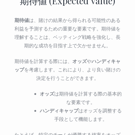
期待値 (Expected Value)
期待値
は、賭けの結果から得られる可能性のある
利益を予測するための重要な要素です。期待値を
理解することは、ベッティング戦略を強化し、長
期的な成功を目指す上で欠かせません。
オッズ
ハンディキャ
期待値を計算する際には、
や
ップ
を考慮します。これにより、より良い賭けの
決定を行うことができます。
オッズ
は期待値を計算する際の基本的
な要素です。
ハンディキャップ
はオッズを調整する
手段として機能します。
たとえば、特定のチームが優勝する確率をオッズ