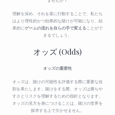
ませんか？
理解を深め、それを基に行動することで、私たち
はより理性的かつ効果的な賭けが可能になり、結
ゲームの流れを自らの手で変える
果的に
ことがで
きるでしょう。
オッズ (Odds)
オッズの重要性
オッズは、賭けの可能性を評価する際に重要な役
割を果たします。賭けをする際、オッズは勝ちや
すさとリスクを理解するための指針となります。
オッズの見方を身につけることは、賭けの世界を
探求する上で欠かせません。