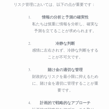
リスク管理においては、以下の点が重要です：
情報の分析と予測の確実性
私たちは慎重に情報を分析し、確実な
予測を立てることが求められます。
冷静な判断
感情に左右されず、冷静な判断をする
ことが不可欠です。
賭け金の適切な管理
財政的なリスクを最小限に抑えるため
に、賭け金を適切に管理することが重
要です。
計画的で戦略的なアプローチ