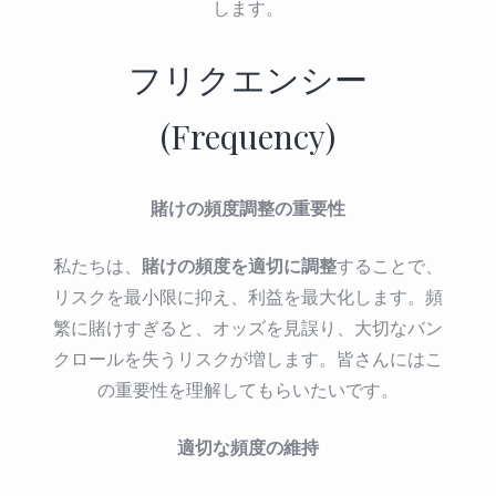
します。
フリクエンシー
(Frequency)
賭けの頻度調整の重要性
賭けの頻度を適切に調整
私たちは、
することで、
リスクを最小限に抑え、利益を最大化します。頻
繁に賭けすぎると、オッズを見誤り、大切なバン
クロールを失うリスクが増します。皆さんにはこ
の重要性を理解してもらいたいです。
適切な頻度の維持