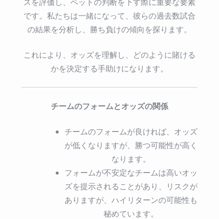
スを評価し、ベットの判断を下す際に重要な要素
です。私たちは一緒になって、彼らの過去数試合
の結果を分析し、勝ち負けの傾向を探ります。
これにより、オッズを理解し、どのように賭ける
かを決定する手助けになります。
チームのフォームとオッズの関係
チームのフォームが良ければ、オッズ
が低くなりますが、勝つ可能性が高く
なります。
フォームが不安定なチームは高いオッ
ズを提示されることがあり、リスクが
ありますが、ハイリターンの可能性も
秘めています。