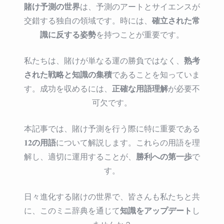
ニ
賭け予測の世界
は、予測のアートとサイエンスが
辞
確立された常
交錯する独自の領域です。時には、
典：
識に反する姿勢
を持つことが重要です。
Betting
Predictions
重
熟考
私たちは、賭けが単なる運の勝負ではなく、
要
された戦略と知識の集積
であることを知っていま
12
語
正確な用語理解
す。成功を収めるには、
が必要不
は
可欠です。
本記事では、賭け予測を行う際に特に重要である
12の用語
について解説します。これらの用語を理
勝利への第一歩
解し、適切に運用することが、
で
す。
日々進化する賭けの世界で、皆さんも私たちと共
知識をアップデート
に、このミニ辞典を通じて
し