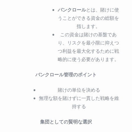
バンクロール
とは、賭けに使
うことができる資金の総額を
指します。
この資金は賭けの基盤であ
り、リスクを最小限に抑えつ
つ利益を最大化するために戦
略的に使う必要があります。
バンクロール管理のポイント
賭けの単位を決める
無理な額を賭けずに一貫した戦略を維
持する
集団としての賢明な選択