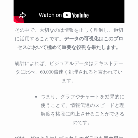
フ
活
用
法
その中で、大切なのは情報を正しく理解し、適切
は
データの可視化はこのプロ
に活用することです。
セスにおいて極めて重要な役割を果たします。
統計によれば、ビジュアルデータはテキストデー
タに比べ、60,000倍速く処理されると言われてい
ます。
つまり、グラフやチャートを効果的に
使うことで、情報伝達のスピードと理
解度を格段に向上させることができる
のです。