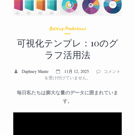
Betting Predictions
可視化テンプレ：10のグ
ラフ活用法
可
Daphney Mante
11月 12, 2025
コメント
視
を受け付けていません。
化
テ
毎日私たちは膨大な量のデータに囲まれていま
ン
す。
プ
レ：
10
の
グ
ラ