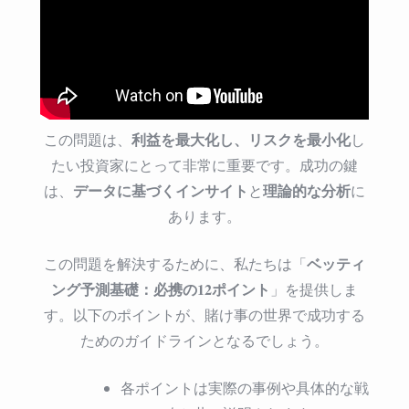
携
の
12
ポ
イ
ン
ト
利益を最大化し、リスクを最小化
この問題は、
し
は
たい投資家にとって非常に重要です。成功の鍵
データに基づくインサイト
理論的な分析
は、
と
に
あります。
ベッティ
この問題を解決するために、私たちは「
ング予測基礎：必携の12ポイント
」を提供しま
す。以下のポイントが、賭け事の世界で成功する
ためのガイドラインとなるでしょう。
各ポイントは実際の事例や具体的な戦