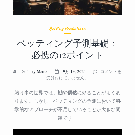
Betting Predictions
ベッティング予測基礎：
必携の12ポイント
ベ
Daphney Mante
9月 19, 2025
コメントを
ッ
受け付けていません。
テ
ィ
勘や偶然
賭け事の世界では、
に頼ることがよくあ
ン
科
ります。しかし、ベッティングの予測において
グ
学的なアプローチが不足
していることが大きな問
予
測
題です。
基
礎：
必